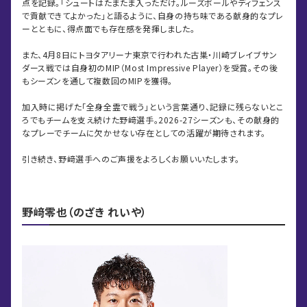
点を記録。「シュートはたまたま入っただけ。ルーズボールやディフェンス
で貢献できてよかった」と語るように、自身の持ち味である献身的なプレ
ーとともに、得点面でも存在感を発揮しました。
また、4月8日にトヨタアリーナ東京で行われた古巣・川崎ブレイブサン
ダース戦では自身初のMIP（Most Impressive Player）を受賞。その後
もシーズンを通して複数回のMIPを獲得。
加入時に掲げた「全身全霊で戦う」という言葉通り、記録に残らないとこ
ろでもチームを支え続けた野﨑選手。2026-27シーズンも、その献身的
なプレーでチームに欠かせない存在としての活躍が期待されます。
引き続き、野﨑選手へのご声援をよろしくお願いいたします。
野﨑零也（のざき れいや）