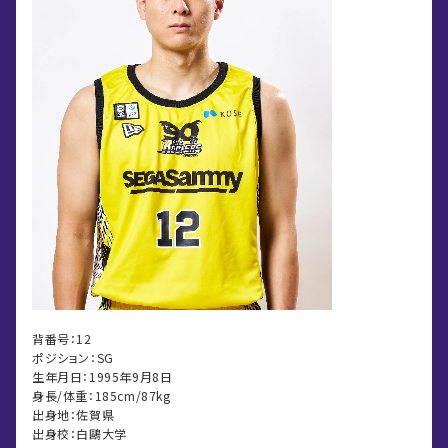
背番号：12
ポジション：SG
生年月日：1995年9月8日
身長/体重：185cm/87kg
出身地：佐賀県
出身校：白鷗大学