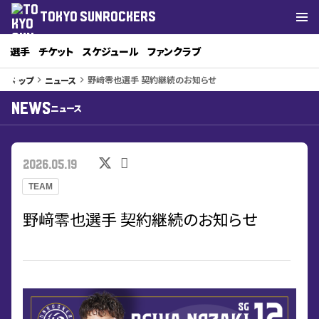
TOKYO SUNROCKERS
選手
チケット
スケジュール
ファンクラブ
野﨑零也選手 契約継続のお知らせ
トップ
ニュース
keyboard_arrow_right
keyboard_arrow_right
NEWS
ニュース
2026.05.19
TEAM
野﨑零也選手 契約継続のお知らせ