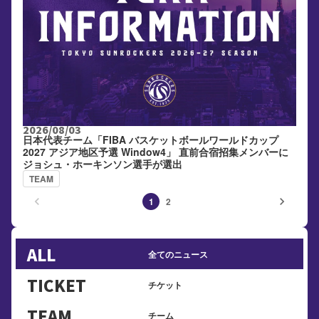
2026/08/03
日本代表チーム「FIBA バスケットボールワールドカップ
2027 アジア地区予選 Window4」 直前合宿招集メンバーに
ジョシュ・ホーキンソン選手が選出
TEAM
keyboard_arrow_left
keyboard_arrow_right
1
2
ALL
全てのニュース
TICKET
チケット
TEAM
チーム