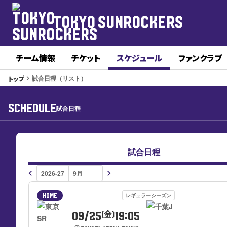
TOKYO SUNROCKERS
チーム情報
チケット
スケジュール
ファンクラブ
試合日程（リスト）
トップ
keyboard_arrow_right
SCHEDULE
試合日程
試合日程
keyboard_arrow_left
keyboard_arrow_right
レギュラーシーズン
HOME
09/25
19:05
(金)