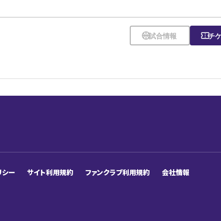
sports_basketball
試合情報
confirmation_number
チ
リシー
サイト利用規約
ファンクラブ利用規約
会社情報