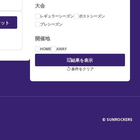
大会
レギュラーシーズン
ポストシーズン
ケット
プレシーズン
開催地
HOME
AWAY
tune
結果を表示
条件をクリア
replay
© SUNROCKERS