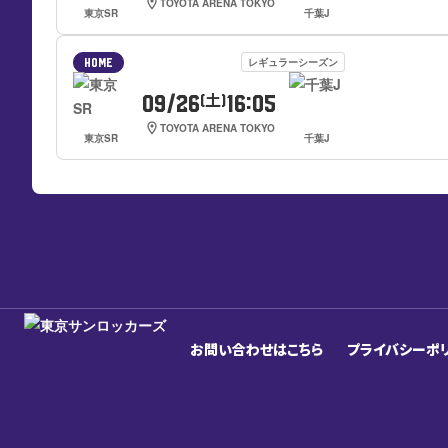
location_on
TOYOTA ARENA TOKYO
東京SR
千葉J
レギュラーシーズン
HOME
09/26
16:05
(土)
location_on
TOYOTA ARENA TOKYO
東京SR
千葉J
お問い合わせはこちら
プライバシーポ