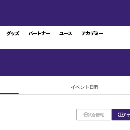
グッズ
パートナー
ユース
アカデミー
イベント日程
sports_basketball
試合情報
confirmation_number
チ