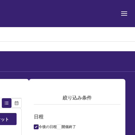
絞り込み条件
format_list_bulleted
calendar_month
日程
ケット
今後の日程
開催終了