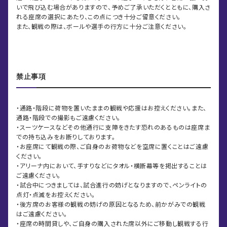
いで飛び込む場合がありますので、予めご了承いただくとともに、購入さ
れる座席の選択にあたり、この点につき十分ご留意ください。
また、観戦の際は、ボールや選手の行方に十分ご注意ください。
禁止事項
・通路・階段に荷物を置いたままの観戦や応援はお控えください。また、
通路・階段での撮影もご遠慮ください。
・スーツケースなどその他通行に支障をきたす恐れのあるものは座席ま
での持ち込みをお断りしております。
・お座席にて観戦の際、ご自身のお荷物などを空席に置くことはご遠慮
ください。
・アリーナ内において、手すりなどにタオル・横断幕等を掲出することは
ご遠慮ください。
・試合中につきましては、試合進行の妨げとなりますので、ペンライトの
点灯・点滅をお控えください。
・後方席のお客様の観戦の妨げの原因となるため、前かがみでの観戦
はご遠慮ください。
・座席の時間貸しや、ご自身の購入された席以外にご移動し観戦する行