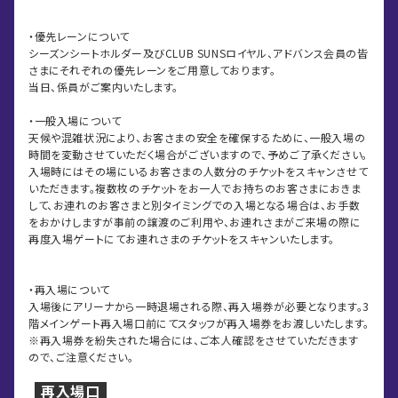
・優先レーンについて
シーズンシートホルダー及びCLUB SUNSロイヤル、アドバンス会員の皆
さまにそれぞれの優先レーンをご用意しております。
当日、係員がご案内いたします。
・一般入場について
天候や混雑状況により、お客さまの安全を確保するために、一般入場の
時間を変動させていただく場合がございますので、予めご了承ください。
入場時にはその場にいるお客さまの人数分のチケットをスキャンさせて
いただきます。複数枚のチケットをお一人でお持ちのお客さまにおきま
して、お連れのお客さまと別タイミングでの入場となる場合は、お手数
をおかけしますが事前の譲渡のご利用や、お連れさまがご来場の際に
再度入場ゲートにてお連れさまのチケットをスキャンいたします。
・再入場について
入場後にアリーナから一時退場される際、再入場券が必要となります。3
階メインゲート再入場口前にてスタッフが再入場券をお渡しいたします。
※再入場券を紛失された場合には、ご本人確認をさせていただきます
ので、ご注意ください。
再入場口