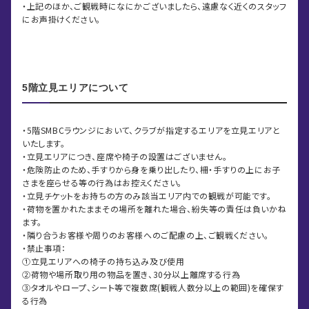
・上記のほか、ご観戦時になにかございましたら、遠慮なく近くのスタッフ
にお声掛けください。
5階立見エリアについて
・5階SMBCラウンジにおいて、クラブが指定するエリアを立見エリアと
いたします。
・立見エリアにつき、座席や椅子の設置はございません。
・危険防止のため、手すりから身を乗り出したり、柵・手すりの上にお子
さまを座らせる等の行為はお控えください。
・立見チケットをお持ちの方のみ該当エリア内での観戦が可能です。
・荷物を置かれたままその場所を離れた場合、紛失等の責任は負いかね
ます。
・隣り合うお客様や周りのお客様へのご配慮の上、ご観戦ください。
・禁止事項：
①立見エリアへの椅子の持ち込み及び使用
②荷物や場所取り用の物品を置き、30分以上離席する行為
③タオルやロープ、シート等で複数席(観戦人数分以上の範囲)を確保す
る行為