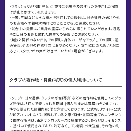
・フラッシュやAF補助光など、競技に影響を及ぼすものを使用した撮影
は禁止とさせていただきます。
・一脚、三脚など大きな機材を利用しての撮影は、試合進行の妨げや他
のお客様への観戦の妨げとなることから、ご遠慮ください。
・試合中の撮影はご自身の座席からのみに限らせていただきます。通路
やご自身のお席と離れた位置での撮影はご遠慮ください。
・競技と関係のない目的での撮影、身体の一部をアップしての撮影、透
過撮影、その他の迷惑行為はおやめください。安全確保のため、状況に
応じてスタッフがお声がけさせていただく場合がございます。
クラブの著作物・肖像(写真)の個人利用について
・クラブロゴや選手・クラブの肖像(写真)などの著作物を使用してのグッ
ズ制作は、「個人で楽しまれる範囲」(個人的または家庭内その他これに
準ずる限られた範囲内)に限り許容しております。 公式WEBサイト・公式
SNSアカウントなどに掲載している文章・画像・動画等全てのコンテンツ
に関する権利は、東京サンロッカーズに帰属するか、あるいはライセンス
に基づいて使用されており、許可なくして、複製、公衆送信、その他の利