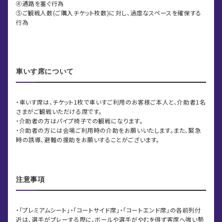
④通路を塞ぐ行為
⑤ご観戦人数(ご購入チケット枚数)に対し、過度なスペースを確保する
行為
車いす席について
・車いす席は、チケット1枚で車いすご利用のお客様ご本人と、介助者1名
さまがご観戦いただける席です。
・介助者の方はパイプ椅子での観戦になります。
・介助者の方には会場ご利用時の介助をお願いいたします。また、緊急
時の誘導、避難の援助をお願いすることがございます。
注意事項
・「プレミアムシート」・「コートサイド席」・「コートエンド席」の各前列付
近は、選手がプレーする際に、ボールや選手がやむを得ず客席へ強い勢