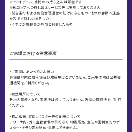
※ペットボトル、水筒のお持ち込みは可能です
※紙コップへの移し替えサービス等は実施しておりません
・試合進行および施設管理運営の妨げになるもの、他のお客様へ迷惑
を及ぼす恐れのあるもの
・そのほか警備員が危険と判断したもの
ご来場における注意事項
・ご来場にあたってのお願い
会場敷地内に駐車場及び駐輪場はございません。ご来場の際は公共交
通機関をご利用ください。
・喫煙場所について
敷地内禁煙となり、喫煙所は設けておりません。近隣の喫煙所をご利用
ください。
・物品販売、宣伝、ポスター等の配布について
アリーナ内・外で主管者側の許可なく、物品販売、宣伝や営利目的のポ
スター・チラシ等を配布・掲示はできません。