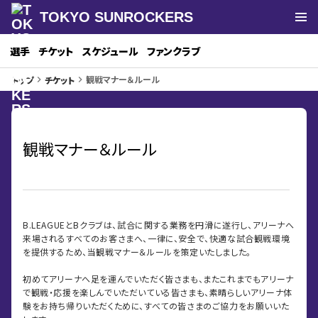
TOKYO SUNROCKERS
選手
チケット
スケジュール
ファンクラブ
観戦マナー＆ルール
トップ
チケット
keyboard_arrow_right
keyboard_arrow_right
観戦マナー＆ルール
B.LEAGUEとBクラブは、試合に関する業務を円滑に遂行し、アリーナへ
来場されるすべてのお客さまへ、一律に、安全で、快適な試合観戦環境
を提供するため、当観戦マナー＆ルールを策定いたしました。
初めてアリーナへ足を運んでいただく皆さまも、またこれまでもアリーナ
で観戦・応援を楽しんでいただいている皆さまも、素晴らしいアリーナ体
験をお持ち帰りいただくために、すべての皆さまのご協力をお願いいた