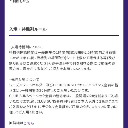
と判断した方
入場・待機列ルール
・入場待機列について
待機列開始時間は一般開場の1時間前(試合開始2.5時間)前から待機
いただけます。尚、待機列の場所取り(シートを敷いて確保する等)及び
割り込みはご遠慮ください。お手洗い等で列を離れる際には前後のお
客さまに声をかけるなど、ご協力をお願いいたします。
・先行入場について
シーズンシートホルダー及びCLUB SUNSロイヤル・アドバンス会員の皆
さまは、一般開場の30分前よりご入場いただけます。
CLUB SUNSベーシック会員の皆さまは、一般開場の20分前よりご入場
いただけます。尚、CLUB SUNS会員同行者はご本人以外に2名さままで
ご入場いただけます。デジタル会員証をご用意のうえ、スタッフの案内に
従ってご入場ください。
▶︎詳細は
こちら