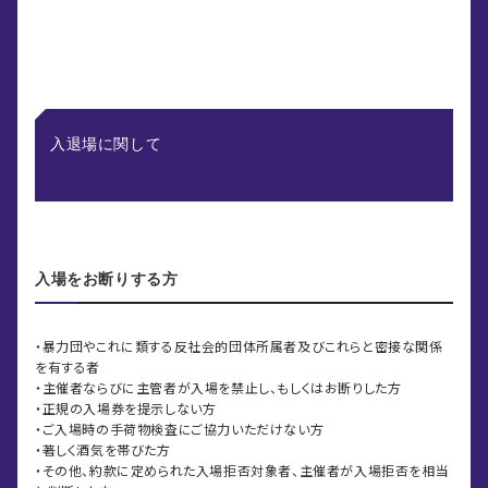
入退場に関して
入場をお断りする方
・暴力団やこれに類する反社会的団体所属者及びこれらと密接な関係
を有する者
・主催者ならびに主管者が入場を禁止し、もしくはお断りした方
・正規の入場券を提示しない方
・ご入場時の手荷物検査にご協力いただけない方
・著しく酒気を帯びた方
・その他、約款に定められた入場拒否対象者、主催者が入場拒否を相当