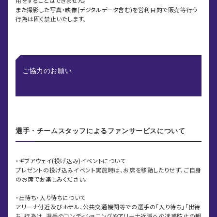
用をすることはできません。
また撮影した写真・映像(デジタルデータ含む)を営利目的で販売等行う
行為は固く禁止いたします。
ご協力のお願い
選手・チームスタッフによるファンサービスについて
・ギブアウェイ(投げ込み)イベントについて
プレゼントの投げ込みイベント実施時は、お席を移動したりせず、ご自身
のお席でお楽しみください。
・出待ち・入り待ちについて
アリーナ付近及びホテル、公共交通機関等での選手の「入り待ち」「出待
ち」行為は、選手のコンディショニングやアリーナ近隣への迷惑防止の観