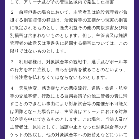
して、アリーナ及びその管理区域内で発生した損害
２ 前項但書の場合において、主管者又は施設管理者が負
担する損害賠償の範囲は、治療費等の直接かつ現実の損害
に限定されるものとし、逸失利益その他の間接損害及び特
別損害は含まれないものとします。但し、主管者又は施設
管理者の故意又は重過失に起因する損害については、この
限りではないものとします。
３ 利用者様は、対象試合等の観戦中、選手及びボール等
の行方を常に注視し、自らが損害を被ることのないよう、
十分注意を払わなくてはならないものとします。
４ 天災地変、感染症などの悪疫流行、道路・鉄道・航空
等の交通事情、行政による自粛要請その他主管者の責に帰
すことのできない事由により対象試合等の開催が不可能又
は困難となった場合には、主管者はアリーナにおける対象
試合等を中止できるものとします。この場合、当法人及び
主管者は、原則として、当該中止となった対象試合等のチ
ケットの払戻し、他の対象試合等への振替えなどについて