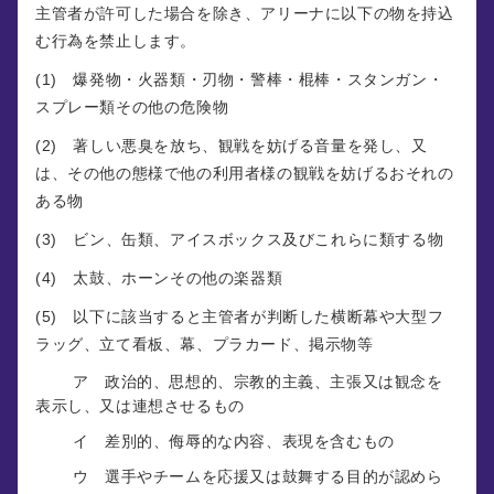
主管者が許可した場合を除き、アリーナに以下の物を持込
む行為を禁止します。
(1) 爆発物・火器類・刃物・警棒・棍棒・スタンガン・
スプレー類その他の危険物
(2) 著しい悪臭を放ち、観戦を妨げる音量を発し、又
は、その他の態様で他の利用者様の観戦を妨げるおそれの
ある物
(3) ビン、缶類、アイスボックス及びこれらに類する物
(4) 太鼓、ホーンその他の楽器類
(5) 以下に該当すると主管者が判断した横断幕や大型フ
ラッグ、立て看板、幕、プラカード、掲示物等
ア 政治的、思想的、宗教的主義、主張又は観念を
表示し、又は連想させるもの
イ 差別的、侮辱的な内容、表現を含むもの
ウ 選手やチームを応援又は鼓舞する目的が認めら