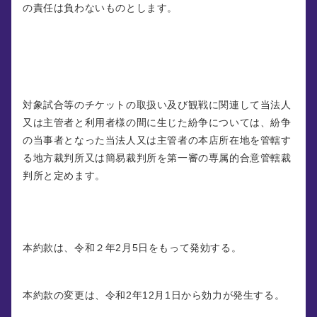
の責任は負わないものとします。
第１２条 （裁判管轄）
対象試合等のチケットの取扱い及び観戦に関連して当法人
又は主管者と利用者様の間に生じた紛争については、紛争
の当事者となった当法人又は主管者の本店所在地を管轄す
る地方裁判所又は簡易裁判所を第一審の専属的合意管轄裁
判所と定めます。
附則
本約款は、令和２年2月5日をもって発効する。
附則（令和2年11月26日）
本約款の変更は、令和2年12月1日から効力が発生する。