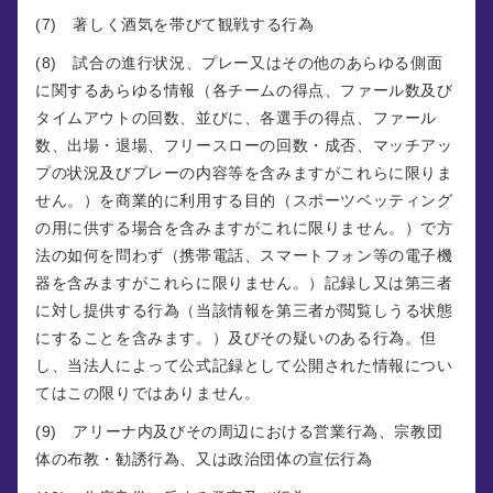
(7) 著しく酒気を帯びて観戦する行為
(8) 試合の進行状況、プレー又はその他のあらゆる側面
に関するあらゆる情報（各チームの得点、ファール数及び
タイムアウトの回数、並びに、各選手の得点、ファール
数、出場・退場、フリースローの回数・成否、マッチアッ
プの状況及びプレーの内容等を含みますがこれらに限りま
せん。）を商業的に利用する目的（スポーツベッティング
の用に供する場合を含みますがこれに限りません。）で方
法の如何を問わず（携帯電話、スマートフォン等の電子機
器を含みますがこれらに限りません。）記録し又は第三者
に対し提供する行為（当該情報を第三者が閲覧しうる状態
にすることを含みます。）及びその疑いのある行為。但
し、当法人によって公式記録として公開された情報につい
てはこの限りではありません。
(9) アリーナ内及びその周辺における営業行為、宗教団
体の布教・勧誘行為、又は政治団体の宣伝行為