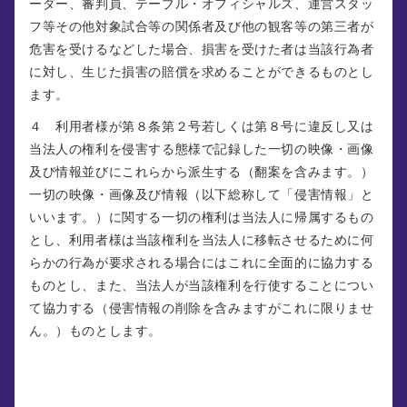
ーダー、審判員、テーブル・オフィシャルズ、運営スタッ
フ等その他対象試合等の関係者及び他の観客等の第三者が
危害を受けるなどした場合、損害を受けた者は当該行為者
に対し、生じた損害の賠償を求めることができるものとし
ます。
４ 利用者様が第８条第２号若しくは第８号に違反し又は
当法人の権利を侵害する態様で記録した一切の映像・画像
及び情報並びにこれらから派生する（翻案を含みます。）
一切の映像・画像及び情報（以下総称して「侵害情報」と
いいます。）に関する一切の権利は当法人に帰属するもの
とし、利用者様は当該権利を当法人に移転させるために何
らかの行為が要求される場合にはこれに全面的に協力する
ものとし、また、当法人が当該権利を行使することについ
て協力する（侵害情報の削除を含みますがこれに限りませ
ん。）ものとします。
第１１条 （責任の制限）