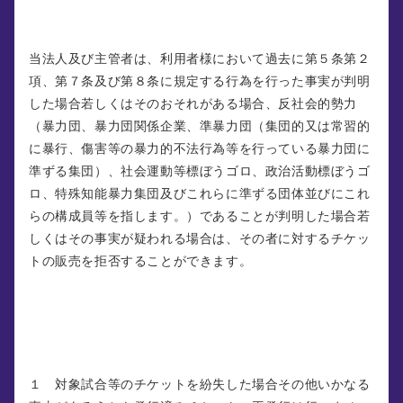
当法人及び主管者は、利用者様において過去に第５条第２
項、第７条及び第８条に規定する行為を行った事実が判明
した場合若しくはそのおそれがある場合、反社会的勢力
（暴力団、暴力団関係企業、準暴力団（集団的又は常習的
に暴行、傷害等の暴力的不法行為等を行っている暴力団に
準ずる集団）、社会運動等標ぼうゴロ、政治活動標ぼうゴ
ロ、特殊知能暴力集団及びこれらに準ずる団体並びにこれ
らの構成員等を指します。）であることが判明した場合若
しくはその事実が疑われる場合は、その者に対するチケッ
トの販売を拒否することができます。
第５条 （チケットの取扱い）
１ 対象試合等のチケットを紛失した場合その他いかなる