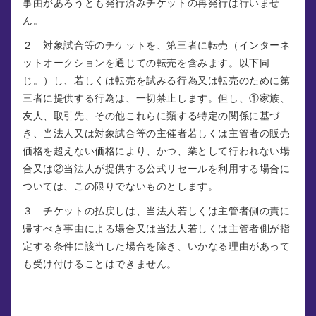
事由があろうとも発行済みチケットの再発行は行いませ
ん。
２ 対象試合等のチケットを、第三者に転売（インターネ
ットオークションを通じての転売を含みます。以下同
じ。）し、若しくは転売を試みる行為又は転売のために第
三者に提供する行為は、一切禁止します。但し、①家族、
友人、取引先、その他これらに類する特定の関係に基づ
き、当法人又は対象試合等の主催者若しくは主管者の販売
価格を超えない価格により、かつ、業として行われない場
合又は②当法人が提供する公式リセールを利用する場合に
ついては、この限りでないものとします。
３ チケットの払戻しは、当法人若しくは主管者側の責に
帰すべき事由による場合又は当法人若しくは主管者側が指
定する条件に該当した場合を除き、いかなる理由があって
も受け付けることはできません。
第６条 （入場時の指示）