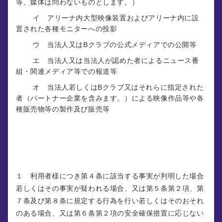
等、媒体は問わないものとします。）
イ アリーナ内大型映像装置およびアリーナ内に設
置された各種モニターへの投影
ウ 当法人又はBクラブの公式メディアでの公開等
エ 当法人又は当法人が認めた者によるニュース番
組・関連メディア等での報道等
オ 当法人若しくはBクラブ又はそれらに指定された
者（パートナー企業を含みます。）による映像作品等や各
種販売物等の製作及び販売等
第１０条 （入場拒否等の措置及び損害賠償）
１ 利用者様につき第４条に該当する事実が判明した場合
若しくはその事実が疑われる場合、又は第５条第２項、第
７条及び第８条に規定する行為を行い若しくはそのおそれ
のある場合、又は第６条第２項の安全確保措置に応じない