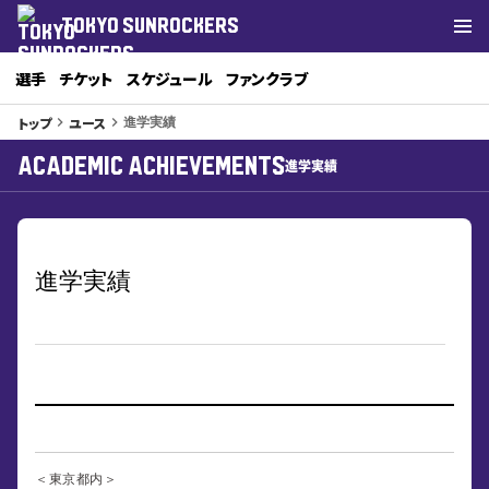
TOKYO SUNROCKERS
選手
チケット
スケジュール
ファンクラブ
トップ
ユース
keyboard_arrow_right
keyboard_arrow_right
進学実績
Academic Achievements
進学実績
進学実績
■進学実績
＜東京都内＞