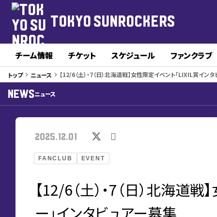
TOKYO SUNROCKERS
チーム情報
チケット
スケジュール
ファンクラブ
【12/6（土）・7（日）北海道戦】女性限定イベント「LIXIL賞イ
トップ
ニュース
keyboard_arrow_right
keyboard_arrow_right
NEWS
ニュース
2025.12.01
FANCLUB
EVENT
【12/6（土）・7（日）北海道戦
ー」インタビュアー募集