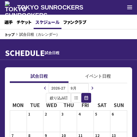
TOKYO SUNROCKERS
選手
チケット
スケジュール
ファンクラブ
試合日程（カレンダー）
トップ
keyboard_arrow_right
SCHEDULE
試合日程
試合日程
イベント日程
keyboard_arrow_left
keyboard_arrow_right
絞り込み
tune
format_list_bulleted
calendar_month
MON
TUE
WED
THU
FRI
SAT
SUN
1
2
3
4
5
6
7
8
9
10
11
12
13