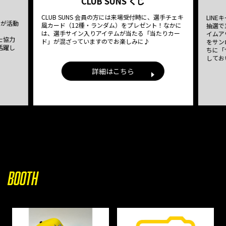
CLUB SUNS くじ
CLUB SUNS 会員の方には来場受付時に、選手チェキ
LIN
でが活動
風カード（12種・ランダム）をプレゼント！なかに
抽選で
は、選手サイン入りアイテムが当たる「当たりカー
イムア
士協力
ド」が混ざっていますのでお楽しみに♪
をサン
活躍し
ちに「
してお
詳細はこちら
BOOTH