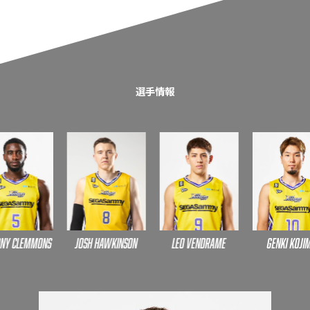
選手情報
 Clemmons
Josh Hawkinson
leo vendrame
Genki Kojima