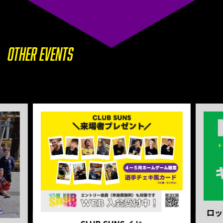
OTHER EVENTS
ロッ