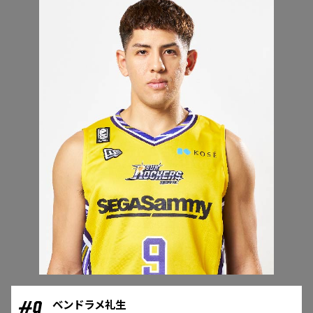
#
9
ベンドラメ礼生