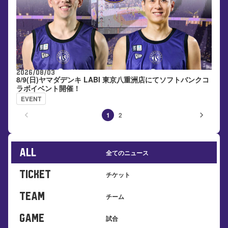
2026/08/03
8/9(日)ヤマダデンキ LABI 東京八重洲店にてソフトバンクコ
ラボイベント開催！
EVENT
keyboard_arrow_left
keyboard_arrow_right
1
2
ALL
全てのニュース
TICKET
チケット
TEAM
チーム
GAME
試合